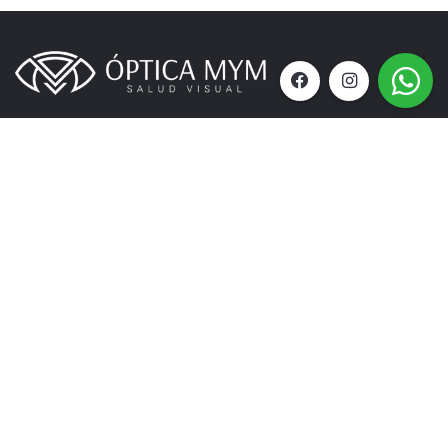
Teléfono:
+56973569609
Dirección_:
Nueva Amunategui 1405 Of 202, Santiago.
Metro la Moneda
Medios de pago: