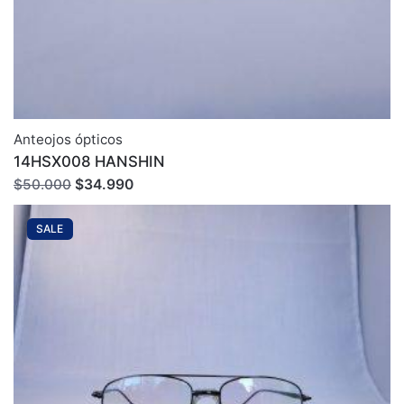
Anteojos ópticos
14HSX008 HANSHIN
El
El
$
34.990
$
50.000
precio
precio
original
actual
SALE
era:
es:
$50.000.
$34.990.