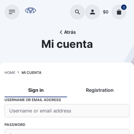
Skip
0
to
$
0
content
Atrás
Mi cuenta
HOME
MI CUENTA
Sign in
Registration
USERNAME OR EMAIL ADDRESS
EMAIL ADDRESS
PASSWORD
Register