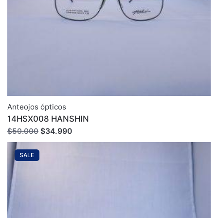
Anteojos ópticos
14HSX008 HANSHIN
El
El
$
34.990
$
50.000
precio
precio
original
actual
SALE
era:
es:
$50.000.
$34.990.