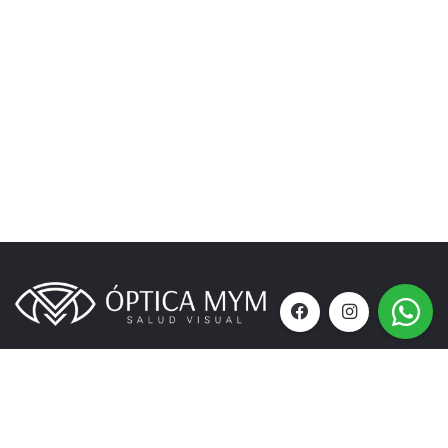
Teléfono:
+56973569609
Dirección_:
Nueva Amunategui 1405 Of 202, Santiago.
Metro la Moneda