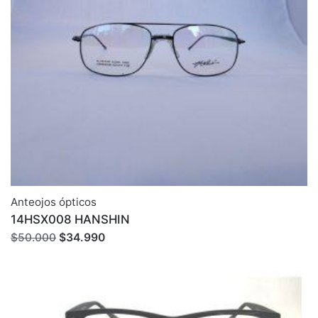
Anteojos ópticos
14HSX008 HANSHIN
El
El
$
34.990
$
50.000
precio
precio
original
actual
era:
es:
$50.000.
$34.990.